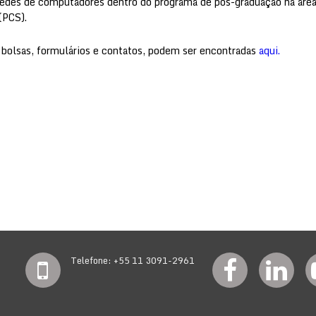
a redes de computadores dentro do programa de pós-graduação na ár
(PCS).
 bolsas, formulários e contatos, podem ser encontradas
aqui.
Telefone: +55 11 3091-2961